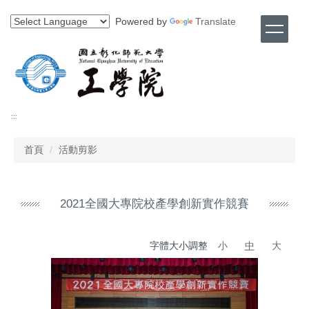
跳
Powered by
Translate
到
主
要
內
容
區
:::
首頁
活動剪影
2021全國大專院校產學創新實作競賽
字體大小調整
小
中
大