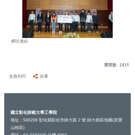
網址連結
瀏覽數:
1415
友善列印
分享
:::
國立彰化師範大學工學院
工
地址：500208 彰化縣彰化市師大路 2 號
師大校區地圖
(原寶
學
山校區)
院
電話：04-7232105 分機 8002