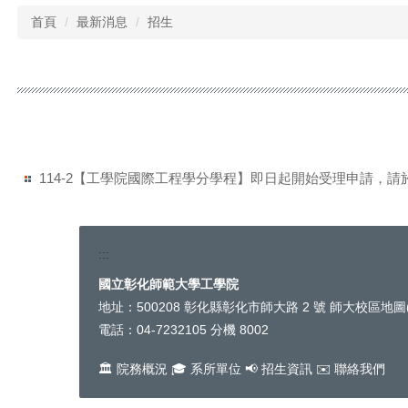
首頁
最新消息
招生
114-2【工學院國際工程學分學程】即日起開始受理申請，請
:::
國立彰化師範大學工學院
工
地址：500208 彰化縣彰化市師大路 2 號
師大校區地圖
學
電話：04-7232105 分機 8002
院
聯
🏛️
院務概況
🎓
系所單位
📢
招生資訊
✉️
聯絡我們
絡